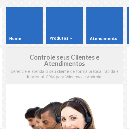
Produtos
Home
Atendimento
Controle seus Clientes e
Atendimentos
Gerencie e atenda o seu cliente de forma prática, rápida e
funcional. CRM para Windows e Android.